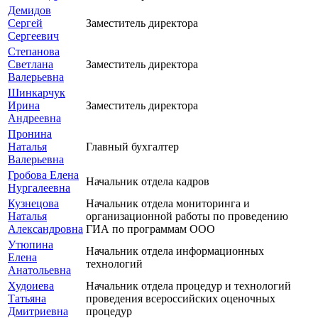
Демидов
Сергей
Заместитель директора
Сергеевич
Степанова
Светлана
Заместитель директора
Валерьевна
Шинкарчук
Ирина
Заместитель директора
Андреевна
Пронина
Наталья
Главный бухгалтер
Валерьевна
Гробова Елена
Начальник отдела кадров
Нургалеевна
Кузнецова
Начальник отдела мониторинга и
Наталья
организационной работы по проведению
Александровна
ГИА по программам ООО
Утюпина
Начальник отдела информационных
Елена
технологий
Анатольевна
Худоиева
Начальник отдела процедур и технологий
Татьяна
проведения всероссийских оценочных
Дмитриевна
процедур